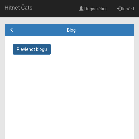
Hitnet Čats
Reģistrēties
Ienākt
Blogi
Pievienot blogu