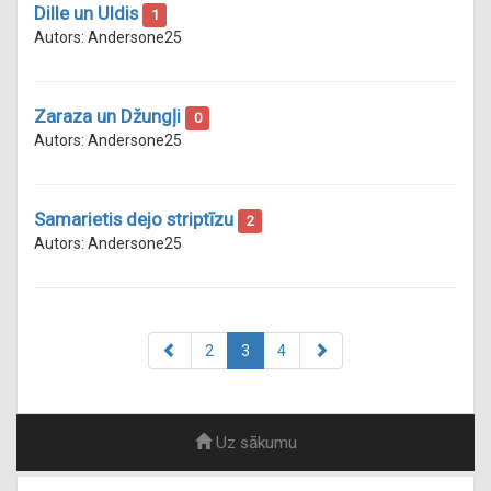
Dille un Uldis
1
Autors: Andersone25
Zaraza un Džungļi
0
Autors: Andersone25
Samarietis dejo striptīzu
2
Autors: Andersone25
2
3
4
Uz sākumu