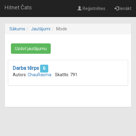
Hitnet Čats
Reģistrēties
Ienākt
Sākums
Jautājumi
Mode
Uzdot jautājumu
Darba tērps
6
Autors:
ChauRasma
Skatīts: 791