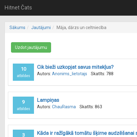
Hitnet Čats
Sākums
Jautājumi
Māja, dārzs un celtniecība
Uzdot jautājumu
Cik bieži uzkopjat savus mitekļus?
10
Autors:
Anonims_lietotajs
Skatīts: 788
atbildes
Lampiņas
9
Autors:
ChauRasma
Skatīts: 863
atbildes
Kāda ir ražīgākā tomātu šķirne audzēšanai 
3