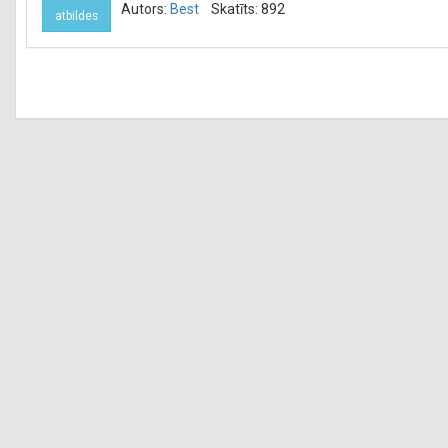
Autors:
Best
Skatīts: 892
atbildes